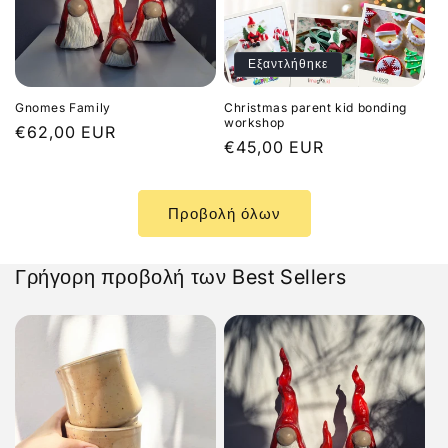
Εξαντλήθηκε
Gnomes Family
Christmas parent kid bonding
workshop
Κανονική
€62,00 EUR
Κανονική
€45,00 EUR
τιμή
τιμή
Προβολή όλων
Γρήγορη προβολή των Best Sellers