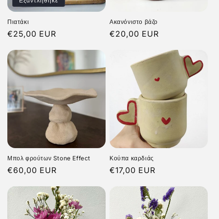
Εξαντλήθηκε
Πιατάκι
Ακανόνιστο βάζο
Κανονική
€25,00 EUR
Κανονική
€20,00 EUR
τιμή
τιμή
Μπολ φρούτων Stone Effect
Κούπα καρδιάς
Κανονική
€60,00 EUR
Κανονική
€17,00 EUR
τιμή
τιμή