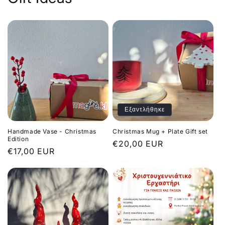
Εξαντλήθηκε
Handmade Vase - Christmas
Christmas Mug + Plate Gift set
Edition
Κανονική
€20,00 EUR
Κανονική
€17,00 EUR
τιμή
τιμή