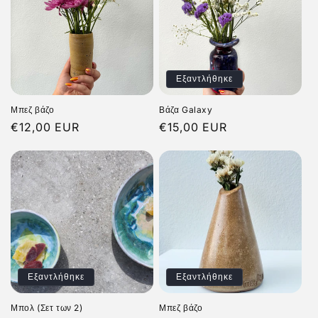
Εξαντλήθηκε
Μπεζ βάζο
Βάζα Galaxy
Κανονική
€12,00 EUR
Κανονική
€15,00 EUR
τιμή
τιμή
Εξαντλήθηκε
Εξαντλήθηκε
Μπολ (Σετ των 2)
Μπεζ βάζο