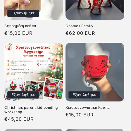
Εξαντλήθηκε
Αφηρημένη κούπα
Gnomes Family
Κανονική
€15,00 EUR
Κανονική
€62,00 EUR
τιμή
τιμή
Εξαντλήθηκε
Εξαντλήθηκε
Christmas parent kid bonding
Χριστουγεννιάτικη Κούπα
workshop
Κανονική
€15,00 EUR
Κανονική
€45,00 EUR
τιμή
τιμή